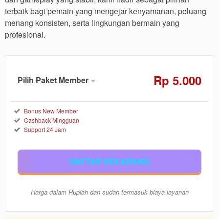
terbaik bagi pemain yang mengejar kenyamanan, peluang
menang konsisten, serta lingkungan bermain yang
profesional.
Rp
5.000
Pilih Paket Member
Member
Aktif
Reguler
Bonus New Member
Cashback Mingguan
5.000
Rp
Support 24 Jam
Nikmati
semua
DAFTAR SEKARANG
pasaran
togel
resmi
Harga dalam Rupiah dan sudah termasuk biaya layanan
(HK,
SGP,
SDY,