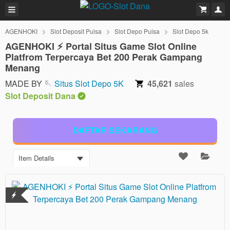
AGENHOKI
Slot Deposit Pulsa
Slot Depo Pulsa
Slot Depo 5k
AGENHOKI ⚡️ Portal Situs Game Slot Online
Platfrom Terpercaya Bet 200 Perak Gampang
Menang
MADE BY 🪡
Situs Slot Depo 5K
45,621
sales
Slot Deposit Dana
DAFTAR SEKARANG
Item Details