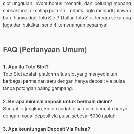
slot unggulan, event bonus menarik, dan peluang menang
sensasional di setiap putaran. Tertarik ingin menjadi jutawan
baru hanya dari Toto Slot? Daftar Toto Slot terbaru sekarang
juga dan buktikan sendiri kemenangan besarnya!
FAQ (Pertanyaan Umum)
1. Apa itu Toto Slot?
Toto Slot adalah platform situs slot yang menyediakan
berbagai permainan seru dengan hanya deposit via pulsa
tanpa potongan paling gampang.
2. Berapa minimal deposit untuk bermain disini?
Sangat terjangkau, kalian sudah bisa mulai bermain hanya
dengan modal deposit via pulsa sebesar 5000 rupiah.
3. Apa keuntungan Deposit Via Pulsa?