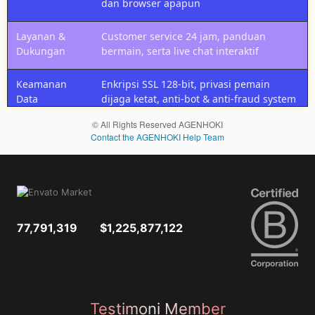
dan browser apapun
khusus
dari tim
Layanan &
Customer service 24 jam, panduan
SlotPulsa.
Dukungan
bermain, serta live chat interaktif
Keamanan
Enkripsi SSL 128-bit, privasi pemain
Data
dijaga ketat, anti-bot & anti-fraud system
© All Rights Reserved AGENHOKI
Contact the AGENHOKI Help Team
77,791,319
$1,225,877,122
Testimoni Member