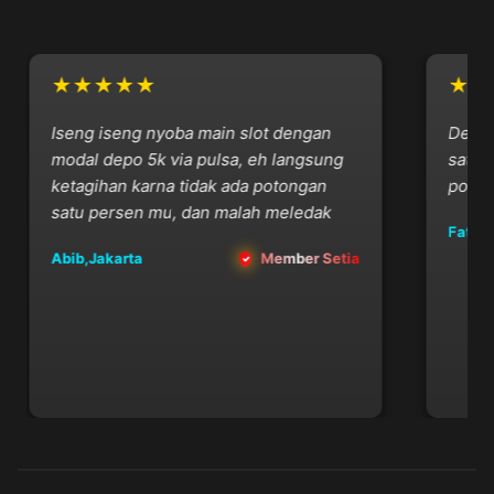
★★★★★
★★
Iseng iseng nyoba main slot dengan
Depo v
modal depo 5k via pulsa, eh langsung
satset
ketagihan karna tidak ada potongan
potong
satu persen mu, dan malah meledak
Fatcat
Abib,Jakarta
Member Setia