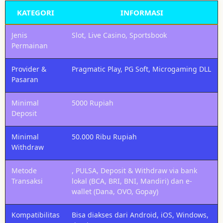
Macau)
KATEGORI
INFORMASI
dengan
Slot
Jenis
Slot, Live Casino, Sportsbook
Dana
Permainan
dan
cashback
menarik.
Provider &
Pragmatic Play, PG Soft, Microgaming DLL
Pasaran
Member
Pilih
Minimal
5000 Rupiah
VIP
Deposit
100.000
Rp
Dapatkan
Minimal
50.000 Ribu Rupiah
layanan
Withdraw
prioritas,
bonus
Metode
, PULSA, Deposit & Withdraw via bank
mingguan,
Transaksi
lokal (BCA, BRI, BNI, Mandiri) dan e-
prediksi
wallet (Dana, OVO, Gopay)
eksklusif,
dan
Kompatibilitas
Bisa diakses dari Android, iOS, Windows,
support