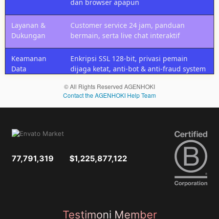
dan browser apapun
khusus
dari tim
Layanan &
Customer service 24 jam, panduan
SlotPulsa.
Dukungan
bermain, serta live chat interaktif
Keamanan
Enkripsi SSL 128-bit, privasi pemain
Data
dijaga ketat, anti-bot & anti-fraud system
© All Rights Reserved AGENHOKI
Contact the AGENHOKI Help Team
77,791,319
$1,225,877,122
Testimoni Member