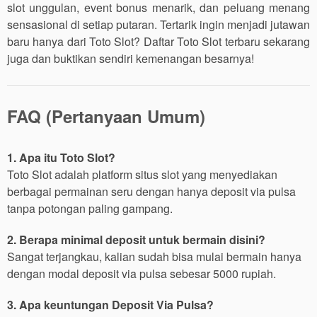
slot unggulan, event bonus menarik, dan peluang menang
sensasional di setiap putaran. Tertarik ingin menjadi jutawan
baru hanya dari Toto Slot? Daftar Toto Slot terbaru sekarang
juga dan buktikan sendiri kemenangan besarnya!
FAQ (Pertanyaan Umum)
1. Apa itu Toto Slot?
Toto Slot adalah platform situs slot yang menyediakan
berbagai permainan seru dengan hanya deposit via pulsa
tanpa potongan paling gampang.
2. Berapa minimal deposit untuk bermain disini?
Sangat terjangkau, kalian sudah bisa mulai bermain hanya
dengan modal deposit via pulsa sebesar 5000 rupiah.
3. Apa keuntungan Deposit Via Pulsa?