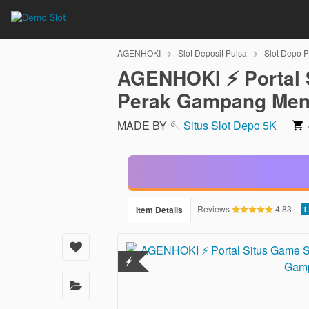
AGENHOKI
Slot Deposit Pulsa
Slot Depo P
AGENHOKI ⚡️ Portal 
Perak Gampang Me
MADE BY 🪡
Situs Slot Depo 5K
4.83
Reviews
4.83
Item Details
1
stars