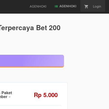
AGENHOKI
AGENHOKI
Login
LNPAY
DAPAY
Terpercaya Bet 200
5000
Via Dana
h Paket
Rp
5.000
ber
5.000
mber Reguler
Aktif
Rp