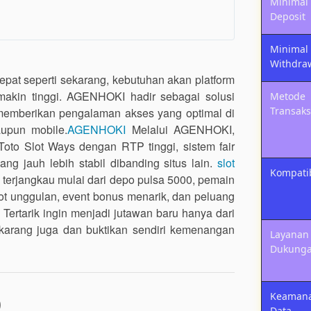
Minimal
Deposit
Minimal
Withdra
cepat seperti sekarang, kebutuhan akan platform
emakin tinggi. AGENHOKI hadir sebagai solusi
Metode
Transaks
 memberikan pengalaman akses yang optimal di
aupun mobile.
AGENHOKI
Melalui AGENHOKI,
oto Slot Ways dengan RTP tinggi, sistem fair
ng jauh lebih stabil dibanding situs lain.
slot
Kompatib
terjangkau mulai dari depo pulsa 5000, pemain
ot unggulan, event bonus menarik, dan peluang
 Tertarik ingin menjadi jutawan baru hanya dari
sekarang juga dan buktikan sendiri kemenangan
Layanan
Dukung
Keaman
)
Data