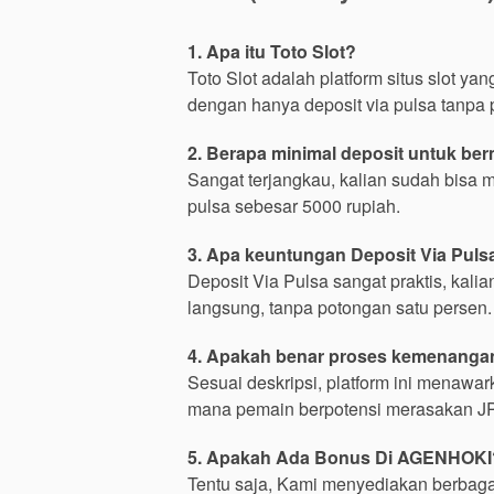
1. Apa itu Toto Slot?
Toto Slot adalah platform situs slot 
dengan hanya deposit via pulsa tanpa
2. Berapa minimal deposit untuk ber
Sangat terjangkau, kalian sudah bisa 
pulsa sebesar 5000 rupiah.
3. Apa keuntungan Deposit Via Puls
Deposit Via Pulsa sangat praktis, kalia
langsung, tanpa potongan satu persen.
4. Apakah benar proses kemenanga
Sesuai deskripsi, platform ini menaw
mana pemain berpotensi merasakan JP
5. Apakah Ada Bonus Di AGENHOKI
Tentu saja, Kami menyediakan berbaga