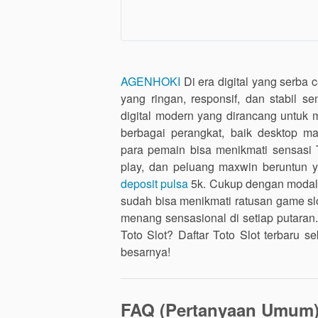
AGENHOKI
Di era digital yang serba 
yang ringan, responsif, dan stabil s
digital modern yang dirancang untuk
berbagai perangkat, baik desktop m
para pemain bisa menikmati sensasi T
play, dan peluang maxwin beruntun ya
deposit pulsa
5k. Cukup dengan modal 
sudah bisa menikmati ratusan game sl
menang sensasional di setiap putaran.
Toto Slot? Daftar Toto Slot terbaru 
besarnya!
FAQ (Pertanyaan Umum