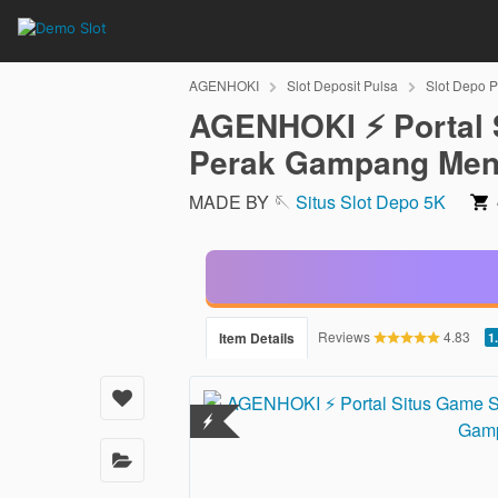
AGENHOKI
Slot Deposit Pulsa
Slot Depo P
AGENHOKI ⚡️ Portal 
Perak Gampang Me
MADE BY 🪡
Situs Slot Depo 5K
4.83
Reviews
4.83
Item Details
1
stars