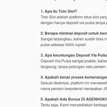
1. Apa itu Toto Slot?
Toto Slot adalah platform situs slot 
dengan hanya deposit via pulsa tanpa
2. Berapa minimal deposit untuk ber
Sangat terjangkau, kalian sudah bisa 
pulsa sebesar 5000 rupiah.
3. Apa keuntungan Deposit Via Puls
Deposit Via Pulsa sangat praktis, kalia
langsung, tanpa potongan satu persen.
4. Apakah benar proses kemenanga
Sesuai deskripsi, platform ini menaw
mana pemain berpotensi merasakan JP
5. Apakah Ada Bonus Di AGENHOKI
Tentu saja, Kami menyediakan berbaga