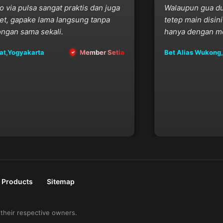
ia pulsa sangat praktis dan juga
Walaupun gua duta 
, gapake lama langsung tanpa
tetep main disini v
an sama sekali.
hanya dengan moda
,Yogyakarta
Member Setia
Bet Alias Wukong,M
l Products
Sitemap
their respective owners.