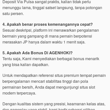
Deposit Via Pulsa sangat praktis, kalian tidak perlu
menunggu lama, tinggal satset langsung, tanpa potongan
satu persen.
4. Apakah benar proses kemenangannya cepat?
Sesuai deskripsi, platform ini menawarkan pengalaman
bermain yang gampang di mana pemain berpotensi
merasakan JP hanya dalam waktu 1 menit saja.
5. Apakah Ada Bonus Di AGENHOKI?
Tentu saja, Kami menyediakan berbagai bonus menarik
yang bisa kalian dapatkan.
Untuk mendapatkan referensi situs premium tempat pemain
berpengalaman mencari stabilitas tinggi dan pola
permainan bersih, Anda dapat mengunjungi situs slot
modern terpercaya.
Dengan kualitas sistem yang presisi, keamanan kelas atas,
dan gameplay yang stabil, kami hadir sebagai pilihan