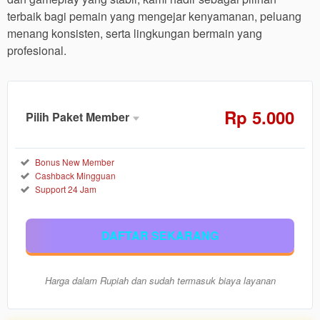
terbaik bagi pemain yang mengejar kenyamanan, peluang
menang konsisten, serta lingkungan bermain yang
profesional.
Rp
5.000
Pilih Paket Member
Member
Aktif
Reguler
Bonus New Member
Cashback Mingguan
5.000
Rp
Support 24 Jam
Nikmati
semua
DAFTAR SEKARANG
pasaran
togel
resmi
Harga dalam Rupiah dan sudah termasuk biaya layanan
(HK,
SGP,
SDY,