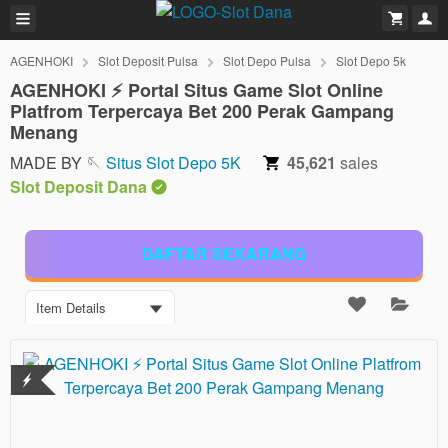
AGENHOKI
Slot Deposit Pulsa
Slot Depo Pulsa
Slot Depo 5k
AGENHOKI ⚡️ Portal Situs Game Slot Online
Platfrom Terpercaya Bet 200 Perak Gampang
Menang
MADE BY 🪡
Situs Slot Depo 5K
45,621
sales
Slot Deposit Dana
DAFTAR SEKARANG
Item Details