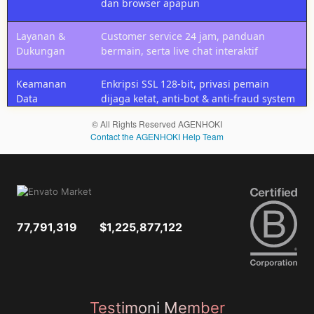
dan browser apapun
khusus
dari tim
Layanan &
Customer service 24 jam, panduan
SlotPulsa.
Dukungan
bermain, serta live chat interaktif
Keamanan
Enkripsi SSL 128-bit, privasi pemain
Data
dijaga ketat, anti-bot & anti-fraud system
© All Rights Reserved AGENHOKI
Contact the AGENHOKI Help Team
77,791,319
$1,225,877,122
Testimoni Member