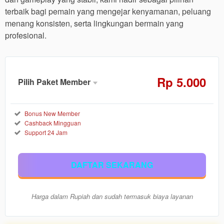
terbaik bagi pemain yang mengejar kenyamanan, peluang
menang konsisten, serta lingkungan bermain yang
profesional.
Rp
5.000
Pilih Paket Member
Member
Aktif
Reguler
Bonus New Member
Cashback Mingguan
5.000
Rp
Support 24 Jam
Nikmati
semua
DAFTAR SEKARANG
pasaran
togel
resmi
Harga dalam Rupiah dan sudah termasuk biaya layanan
(HK,
SGP,
SDY,