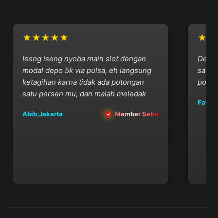
★★★★★
★★
Iseng iseng nyoba main slot dengan
Depo v
modal depo 5k via pulsa, eh langsung
satset
ketagihan karna tidak ada potongan
potong
satu persen mu, dan malah meledak
Fatcat
Abib,Jakarta
Member Setia