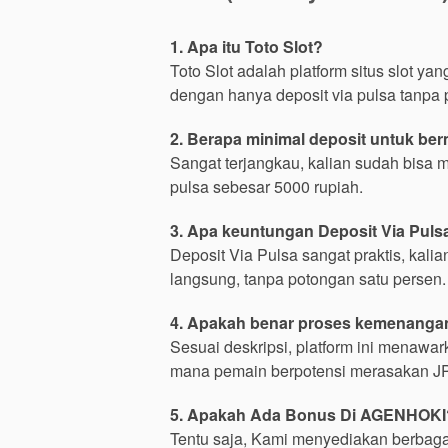
1. Apa itu Toto Slot?
Toto Slot adalah platform situs slot 
dengan hanya deposit via pulsa tanpa
2. Berapa minimal deposit untuk ber
Sangat terjangkau, kalian sudah bisa 
pulsa sebesar 5000 rupiah.
3. Apa keuntungan Deposit Via Puls
Deposit Via Pulsa sangat praktis, kalia
langsung, tanpa potongan satu persen.
4. Apakah benar proses kemenanga
Sesuai deskripsi, platform ini menaw
mana pemain berpotensi merasakan JP
5. Apakah Ada Bonus Di AGENHOKI
Tentu saja, Kami menyediakan berbaga