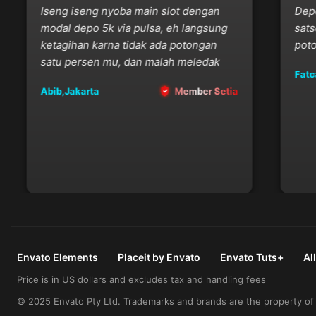
Iseng iseng nyoba main slot dengan
Depo v
modal depo 5k via pulsa, eh langsung
satset
ketagihan karna tidak ada potongan
poton
satu persen mu, dan malah meledak
Fatcat
Abib,Jakarta
Member Setia
Envato Elements
Placeit by Envato
Envato Tuts+
Al
Price is in US dollars and excludes tax and handling fees
© 2025 Envato Pty Ltd. Trademarks and brands are the property of 