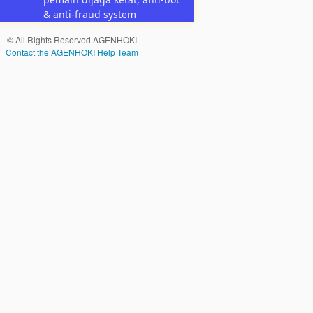
& anti-fraud system
© All Rights Reserved AGENHOKI
Contact the AGENHOKI Help Team