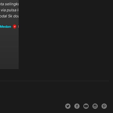
selingkuh, tapi gua
Buat kalian yang ingin modal re
ia pulsa lebih praktis
bisa dapet jackpot sampe jutaan
al 5k doang.
tempatnya, disini sudah di re
sama orang orang, karna terbuk
edan
Member Setia
membayar dan gacor!
Anna,Medan
Memb