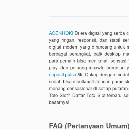
AGENHOKI
Di era digital yang serba 
yang ringan, responsif, dan stabil s
digital modern yang dirancang untuk
berbagai perangkat, baik desktop m
para pemain bisa menikmati sensasi T
play, dan peluang maxwin beruntun ya
deposit pulsa
5k. Cukup dengan modal 
sudah bisa menikmati ratusan game sl
menang sensasional di setiap putaran.
Toto Slot? Daftar Toto Slot terbaru 
besarnya!
FAQ (Pertanyaan Umum