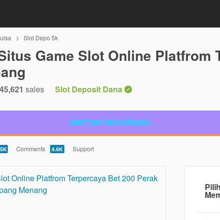
ulsa
Slot Depo 5k
Situs Game Slot Online Platfrom 
nang
45,621
sales
Slot Deposit Dana
DAFTAR SEKARANG
Comments
Support
.5K
4.6K
Pili
Mem
Me