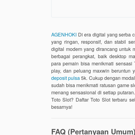
AGENHOKI
Di era digital yang serba 
yang ringan, responsif, dan stabil s
digital modern yang dirancang untuk
berbagai perangkat, baik desktop m
para pemain bisa menikmati sensasi T
play, dan peluang maxwin beruntun ya
deposit pulsa
5k. Cukup dengan modal 
sudah bisa menikmati ratusan game sl
menang sensasional di setiap putaran.
Toto Slot? Daftar Toto Slot terbaru 
besarnya!
FAQ (Pertanyaan Umum