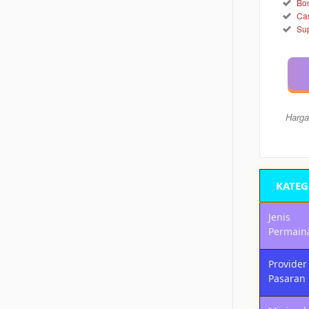
Bo
Nik
Ca
Su
SD
men
Me
Dap
Harga
pre
Slo
KATEG
Jenis
Permain
Provider
Pasaran