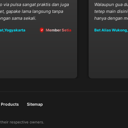
ia pulsa sangat praktis dan juga
Walaupun gua duta
t, gapake lama langsung tanpa
tetep main disini v
gan sama sekali.
hanya dengan mod
,Yogyakarta
Member Setia
Bet Alias Wukong,
l Products
Sitemap
their respective owners.