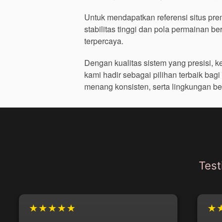
Untuk mendapatkan referensi situs p
stabilitas tinggi dan pola permainan b
terpercaya.
Dengan kualitas sistem yang presisi, 
kami hadir sebagai pilihan terbaik b
menang konsisten, serta lingkungan be
Tes
★★★★★
★★