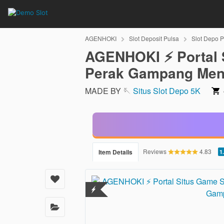
AGENHOKI
Slot Deposit Pulsa
Slot Depo P
AGENHOKI ⚡️ Portal 
Perak Gampang Me
MADE BY 🪡
Situs Slot Depo 5K
4.83
Reviews
4.83
Item Details
1
stars