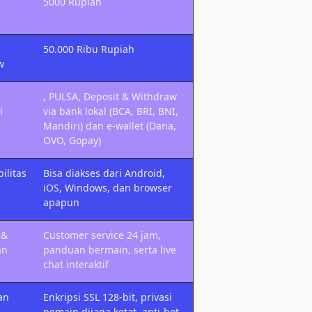
5000 Rupiah
50.000 Ribu Rupiah
w
, PULSA, Deposit & Withdraw
i
via bank lokal (BCA, BRI, BNI,
Mandiri) dan e-wallet (Dana,
OVO, Gopay)
ilitas
Bisa diakses dari Android,
iOS, Windows, dan browser
apapun
 &
Customer service 24 jam,
an
panduan bermain, serta live
chat interaktif
an
Enkripsi SSL 128-bit, privasi
pemain dijaga ketat, anti-bot