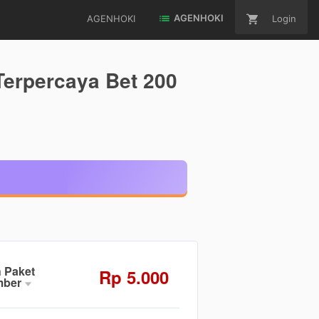
AGENHOKI
AGENHOKI
Login
LNPAY
DAPAY
Terpercaya Bet 200
5000
Via Dana
h Paket
Rp
5.000
ber
5.000
mber Reguler
Aktif
Rp