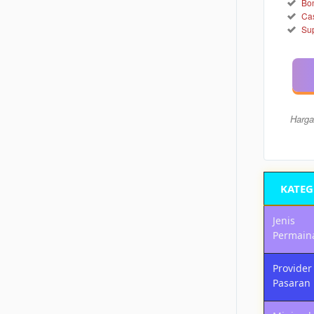
Bo
Nik
Ca
Su
SD
men
Me
Dap
Harga
pre
Slo
KATEG
Jenis
Permain
Provider
Pasaran