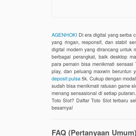
AGENHOKI
Di era digital yang serba 
yang ringan, responsif, dan stabil s
digital modern yang dirancang untuk
berbagai perangkat, baik desktop m
para pemain bisa menikmati sensasi T
play, dan peluang maxwin beruntun ya
deposit pulsa
5k. Cukup dengan modal 
sudah bisa menikmati ratusan game sl
menang sensasional di setiap putaran.
Toto Slot? Daftar Toto Slot terbaru 
besarnya!
FAQ (Pertanyaan Umum