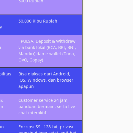
5000 Rupiah
50.000 Ribu Rupiah
w
, PULSA, Deposit & Withdraw
i
via bank lokal (BCA, BRI, BNI,
Mandiri) dan e-wallet (Dana,
OVO, Gopay)
ilitas
Bisa diakses dari Android,
iOS, Windows, dan browser
apapun
 &
Customer service 24 jam,
an
panduan bermain, serta live
chat interaktif
an
Enkripsi SSL 128-bit, privasi
pemain dijaga ketat, anti-bot