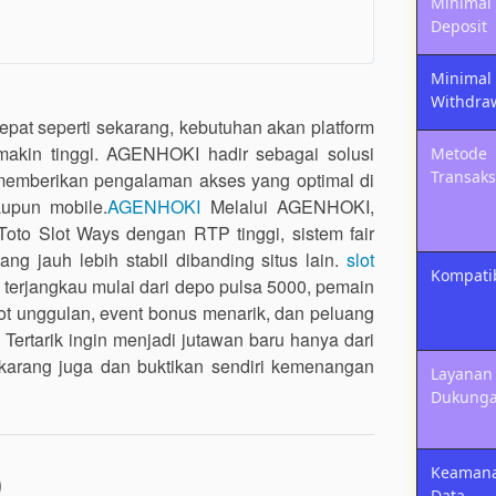
Minimal
Deposit
Minimal
Withdra
cepat seperti sekarang, kebutuhan akan platform
emakin tinggi. AGENHOKI hadir sebagai solusi
Metode
Transaks
 memberikan pengalaman akses yang optimal di
aupun mobile.
AGENHOKI
Melalui AGENHOKI,
oto Slot Ways dengan RTP tinggi, sistem fair
ng jauh lebih stabil dibanding situs lain.
slot
Kompatib
terjangkau mulai dari depo pulsa 5000, pemain
ot unggulan, event bonus menarik, dan peluang
 Tertarik ingin menjadi jutawan baru hanya dari
sekarang juga dan buktikan sendiri kemenangan
Layanan
Dukung
Keaman
)
Data