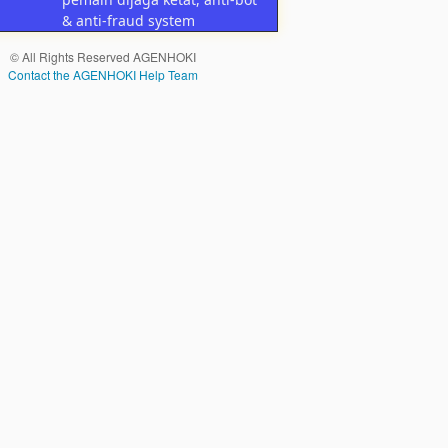
& anti-fraud system
© All Rights Reserved AGENHOKI
Contact the AGENHOKI Help Team