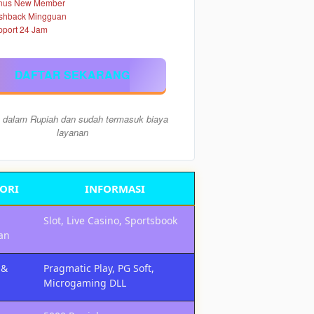
nus New Member
mati semua pasaran togel resmi (HK, SGP,
shback Mingguan
pport 24 Jam
Y, Macau) dengan Slot Dana dan cashback
arik.
DAFTAR SEKARANG
100.000
mber VIP
Pilih
Rp
atkan layanan prioritas, bonus mingguan,
 dalam Rupiah dan sudah termasuk biaya
diksi eksklusif, dan support khusus dari tim
layanan
tPulsa.
ORI
INFORMASI
Slot, Live Casino, Sportsbook
an
 &
Pragmatic Play, PG Soft,
Microgaming DLL