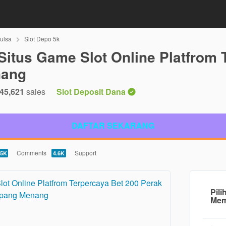
ulsa
Slot Depo 5k
Situs Game Slot Online Platfrom 
nang
45,621
sales
Slot Deposit Dana
DAFTAR SEKARANG
Comments
Support
.5K
4.6K
Pili
Mem
Me