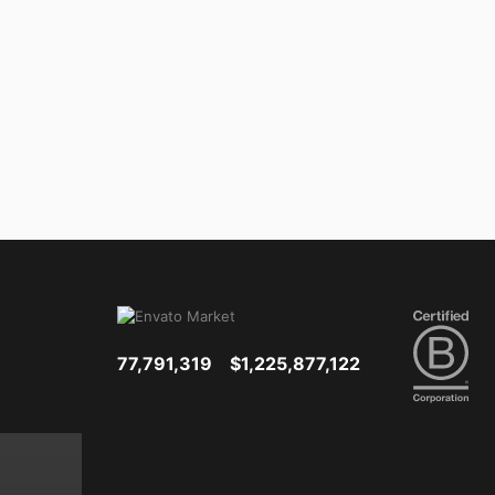
77,791,319
$1,225,877,122
★★★★★