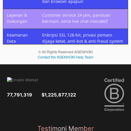
dan browser apapun
khusus
dari tim
Layanan &
Customer service 24 jam, panduan
SlotPulsa.
Dukungan
bermain, serta live chat interaktif
Keamanan
Enkripsi SSL 128-bit, privasi pemain
Data
dijaga ketat, anti-bot & anti-fraud system
© All Rights Reserved AGENHOKI
Contact the AGENHOKI Help Team
77,791,319
$1,225,877,122
Testimoni Member