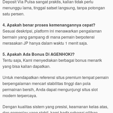
Deposit Via Pulsa sangat praktis, kalian tidak perlu
menunggu lama, tinggal satset langsung, tanpa potongan
satu persen.
4. Apakah benar proses kemenangannya cepat?
Sesuai deskripsi, platform ini menawarkan pengalaman
bermain yang gampang di mana pemain berpotensi
merasakan JP hanya dalam waktu 1 menit saja.
5. Apakah Ada Bonus Di AGENHOKI?
Tentu saja, Kami menyediakan berbagai bonus menarik
yang bisa kalian dapatkan.
Untuk mendapatkan referensi situs premium tempat pemain
berpengalaman mencari stabilitas tinggi dan pola
permainan bersih, Anda dapat mengunjungi situs slot
modern terpercaya.
Dengan kualitas sistem yang presisi, keamanan kelas atas,
dan gameplay yang stabil, kami hadir sebagai pilihan