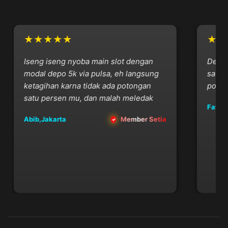
★★★★★
★★
Iseng iseng nyoba main slot dengan
Depo v
modal depo 5k via pulsa, eh langsung
satset
ketagihan karna tidak ada potongan
potong
satu persen mu, dan malah meledak
Fatcat
Abib,Jakarta
Member Setia