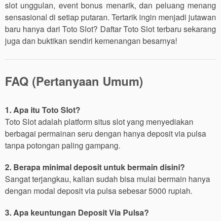
slot unggulan, event bonus menarik, dan peluang menang
sensasional di setiap putaran. Tertarik ingin menjadi jutawan
baru hanya dari Toto Slot? Daftar Toto Slot terbaru sekarang
juga dan buktikan sendiri kemenangan besarnya!
FAQ (Pertanyaan Umum)
1. Apa itu Toto Slot?
Toto Slot adalah platform situs slot yang menyediakan
berbagai permainan seru dengan hanya deposit via pulsa
tanpa potongan paling gampang.
2. Berapa minimal deposit untuk bermain disini?
Sangat terjangkau, kalian sudah bisa mulai bermain hanya
dengan modal deposit via pulsa sebesar 5000 rupiah.
3. Apa keuntungan Deposit Via Pulsa?