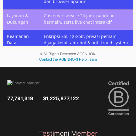
dan browser apapun
khusus
dari tim
Layanan &
Customer service 24 jam, panduan
SlotPulsa.
Dukungan
bermain, serta live chat interaktif
Keamanan
Enkripsi SSL 128-bit, privasi pemain
Data
dijaga ketat, anti-bot & anti-fraud system
© All Rights Reserved AGENHOKI
Contact the AGENHOKI Help Team
77,791,319
$1,225,877,122
Testimoni Member