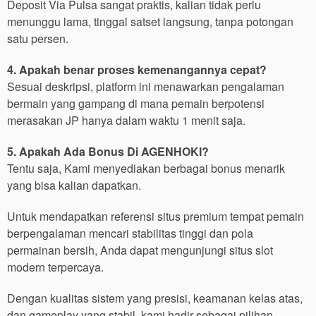
Deposit Via Pulsa sangat praktis, kalian tidak perlu
menunggu lama, tinggal satset langsung, tanpa potongan
satu persen.
4. Apakah benar proses kemenangannya cepat?
Sesuai deskripsi, platform ini menawarkan pengalaman
bermain yang gampang di mana pemain berpotensi
merasakan JP hanya dalam waktu 1 menit saja.
5. Apakah Ada Bonus Di AGENHOKI?
Tentu saja, Kami menyediakan berbagai bonus menarik
yang bisa kalian dapatkan.
Untuk mendapatkan referensi situs premium tempat pemain
berpengalaman mencari stabilitas tinggi dan pola
permainan bersih, Anda dapat mengunjungi situs slot
modern terpercaya.
Dengan kualitas sistem yang presisi, keamanan kelas atas,
dan gameplay yang stabil, kami hadir sebagai pilihan