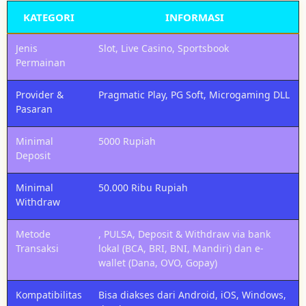
Macau)
KATEGORI
INFORMASI
dengan
Slot
Jenis
Slot, Live Casino, Sportsbook
Dana
Permainan
dan
cashback
menarik.
Provider &
Pragmatic Play, PG Soft, Microgaming DLL
Pasaran
Member
Pilih
Minimal
5000 Rupiah
VIP
Deposit
100.000
Rp
Dapatkan
Minimal
50.000 Ribu Rupiah
layanan
Withdraw
prioritas,
bonus
Metode
, PULSA, Deposit & Withdraw via bank
mingguan,
Transaksi
lokal (BCA, BRI, BNI, Mandiri) dan e-
prediksi
wallet (Dana, OVO, Gopay)
eksklusif,
dan
Kompatibilitas
Bisa diakses dari Android, iOS, Windows,
support