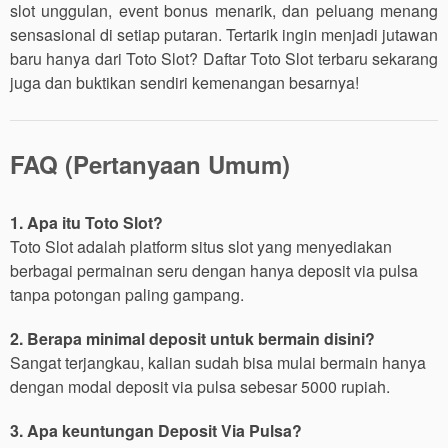
slot unggulan, event bonus menarik, dan peluang menang
sensasional di setiap putaran. Tertarik ingin menjadi jutawan
baru hanya dari Toto Slot? Daftar Toto Slot terbaru sekarang
juga dan buktikan sendiri kemenangan besarnya!
FAQ (Pertanyaan Umum)
1. Apa itu Toto Slot?
Toto Slot adalah platform situs slot yang menyediakan
berbagai permainan seru dengan hanya deposit via pulsa
tanpa potongan paling gampang.
2. Berapa minimal deposit untuk bermain disini?
Sangat terjangkau, kalian sudah bisa mulai bermain hanya
dengan modal deposit via pulsa sebesar 5000 rupiah.
3. Apa keuntungan Deposit Via Pulsa?