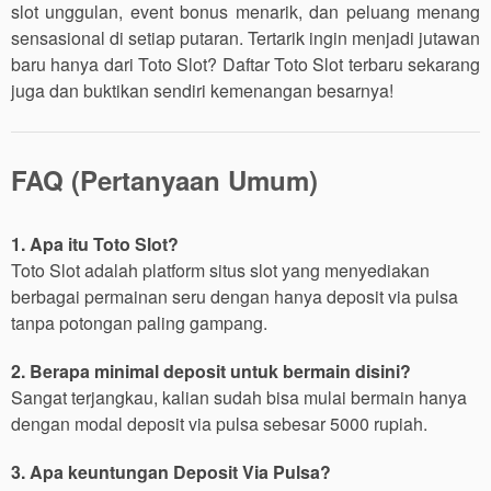
slot unggulan, event bonus menarik, dan peluang menang
sensasional di setiap putaran. Tertarik ingin menjadi jutawan
baru hanya dari Toto Slot? Daftar Toto Slot terbaru sekarang
juga dan buktikan sendiri kemenangan besarnya!
FAQ (Pertanyaan Umum)
1. Apa itu Toto Slot?
Toto Slot adalah platform situs slot yang menyediakan
berbagai permainan seru dengan hanya deposit via pulsa
tanpa potongan paling gampang.
2. Berapa minimal deposit untuk bermain disini?
Sangat terjangkau, kalian sudah bisa mulai bermain hanya
dengan modal deposit via pulsa sebesar 5000 rupiah.
3. Apa keuntungan Deposit Via Pulsa?