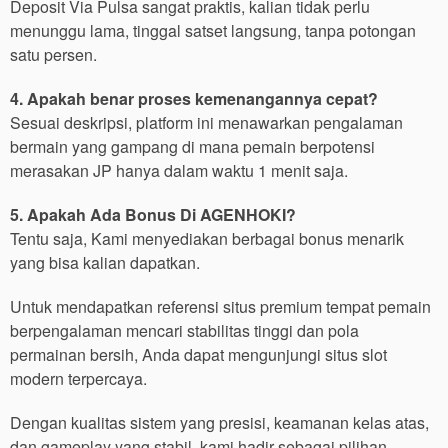
Deposit Via Pulsa sangat praktis, kalian tidak perlu
menunggu lama, tinggal satset langsung, tanpa potongan
satu persen.
4. Apakah benar proses kemenangannya cepat?
Sesuai deskripsi, platform ini menawarkan pengalaman
bermain yang gampang di mana pemain berpotensi
merasakan JP hanya dalam waktu 1 menit saja.
5. Apakah Ada Bonus Di AGENHOKI?
Tentu saja, Kami menyediakan berbagai bonus menarik
yang bisa kalian dapatkan.
Untuk mendapatkan referensi situs premium tempat pemain
berpengalaman mencari stabilitas tinggi dan pola
permainan bersih, Anda dapat mengunjungi situs slot
modern terpercaya.
Dengan kualitas sistem yang presisi, keamanan kelas atas,
dan gameplay yang stabil, kami hadir sebagai pilihan