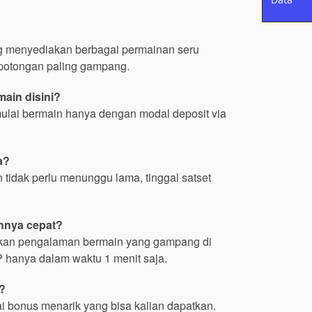
yang menyediakan berbagai permainan seru
 potongan paling gampang.
main disini?
mulai bermain hanya dengan modal deposit via
a?
n tidak perlu menunggu lama, tinggal satset
nnya cepat?
arkan pengalaman bermain yang gampang di
 hanya dalam waktu 1 menit saja.
?
i bonus menarik yang bisa kalian dapatkan.