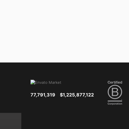
77,791,319
$1,225,877,122
★★★★★