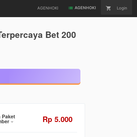
AGENHOKI
AGENHOKI
Login
LNPAY
DAPAY
Terpercaya Bet 200
5000
Via Dana
h Paket
Rp
5.000
ber
5.000
mber Reguler
Aktif
Rp