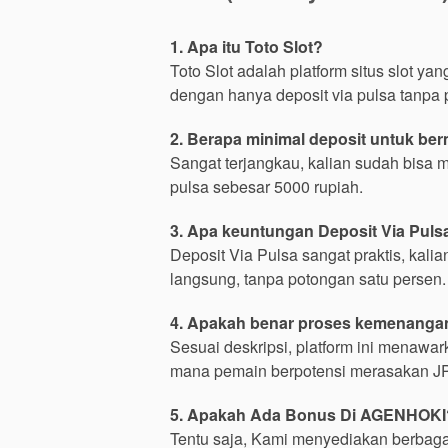
1. Apa itu Toto Slot?
Toto Slot adalah platform situs slot 
dengan hanya deposit via pulsa tanpa
2. Berapa minimal deposit untuk ber
Sangat terjangkau, kalian sudah bisa 
pulsa sebesar 5000 rupiah.
3. Apa keuntungan Deposit Via Puls
Deposit Via Pulsa sangat praktis, kalia
langsung, tanpa potongan satu persen.
4. Apakah benar proses kemenanga
Sesuai deskripsi, platform ini menaw
mana pemain berpotensi merasakan JP
5. Apakah Ada Bonus Di AGENHOKI
Tentu saja, Kami menyediakan berbaga