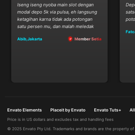
Iseng iseng nyoba main slot dengan
Depo v
modal depo 5k via pulsa, eh langsung
satset
ketagihan karna tidak ada potongan
potong
satu persen mu, dan malah meledak
Fatcat
Abib,Jakarta
Member Setia
Envato Elements
Placeit by Envato
Envato Tuts+
Al
Price is in US dollars and excludes tax and handling fees
© 2025 Envato Pty Ltd. Trademarks and brands are the property of 