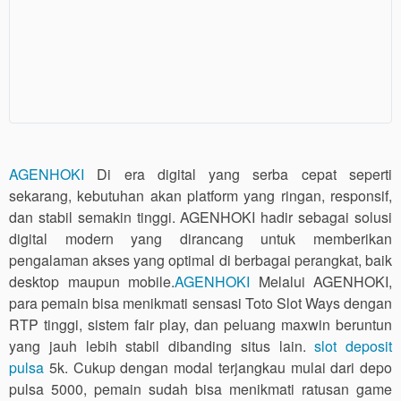
AGENHOKI
Di era digital yang serba cepat seperti
sekarang, kebutuhan akan platform yang ringan, responsif,
dan stabil semakin tinggi. AGENHOKI hadir sebagai solusi
digital modern yang dirancang untuk memberikan
pengalaman akses yang optimal di berbagai perangkat, baik
desktop maupun mobile.
AGENHOKI
Melalui AGENHOKI,
para pemain bisa menikmati sensasi Toto Slot Ways dengan
RTP tinggi, sistem fair play, dan peluang maxwin beruntun
yang jauh lebih stabil dibanding situs lain.
slot deposit
pulsa
5k. Cukup dengan modal terjangkau mulai dari depo
pulsa 5000, pemain sudah bisa menikmati ratusan game