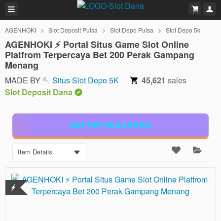
AGENHOKI
Slot Deposit Pulsa
Slot Depo Pulsa
Slot Depo 5k
AGENHOKI ⚡️ Portal Situs Game Slot Online
Platfrom Terpercaya Bet 200 Perak Gampang
Menang
MADE BY 🪡
Situs Slot Depo 5K
45,621
sales
Slot Deposit Dana
DAFTAR SEKARANG
Item Details