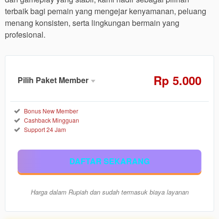
terbaik bagi pemain yang mengejar kenyamanan, peluang
menang konsisten, serta lingkungan bermain yang
profesional.
Rp
5.000
Pilih Paket Member
Member
Aktif
Reguler
Bonus New Member
Cashback Mingguan
5.000
Rp
Support 24 Jam
Nikmati
semua
DAFTAR SEKARANG
pasaran
togel
resmi
Harga dalam Rupiah dan sudah termasuk biaya layanan
(HK,
SGP,
SDY,