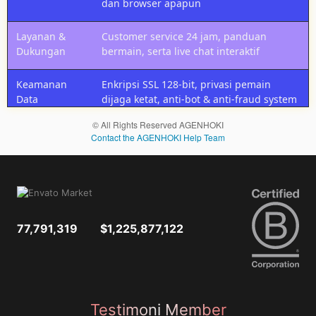
dan browser apapun
khusus
dari tim
Layanan &
Customer service 24 jam, panduan
SlotPulsa.
Dukungan
bermain, serta live chat interaktif
Keamanan
Enkripsi SSL 128-bit, privasi pemain
Data
dijaga ketat, anti-bot & anti-fraud system
© All Rights Reserved AGENHOKI
Contact the AGENHOKI Help Team
77,791,319
$1,225,877,122
Testimoni Member