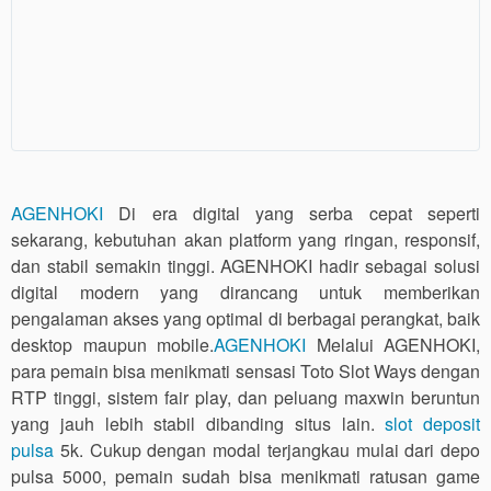
AGENHOKI
Di era digital yang serba cepat seperti
sekarang, kebutuhan akan platform yang ringan, responsif,
dan stabil semakin tinggi. AGENHOKI hadir sebagai solusi
digital modern yang dirancang untuk memberikan
pengalaman akses yang optimal di berbagai perangkat, baik
desktop maupun mobile.
AGENHOKI
Melalui AGENHOKI,
para pemain bisa menikmati sensasi Toto Slot Ways dengan
RTP tinggi, sistem fair play, dan peluang maxwin beruntun
yang jauh lebih stabil dibanding situs lain.
slot deposit
pulsa
5k. Cukup dengan modal terjangkau mulai dari depo
pulsa 5000, pemain sudah bisa menikmati ratusan game