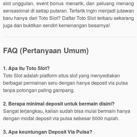
slot unggulan, event bonus menarik, dan peluang menang
sensasional di setiap putaran. Tertarik ingin menjadi jutawan
baru hanya dari Toto Slot? Daftar Toto Slot terbaru sekarang
juga dan buktikan sendiri kemenangan besarnya!
FAQ (Pertanyaan Umum)
1. Apa itu Toto Slot?
Toto Slot adalah platform situs slot yang menyediakan
berbagai permainan seru dengan hanya deposit via pulsa
tanpa potongan paling gampang.
2. Berapa minimal deposit untuk bermain disini?
Sangat terjangkau, kalian sudah bisa mulai bermain hanya
dengan modal deposit via pulsa sebesar 5000 rupiah.
3. Apa keuntungan Deposit Via Pulsa?