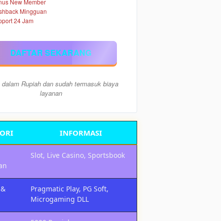
nus New Member
mati semua pasaran togel resmi (HK, SGP,
shback Mingguan
pport 24 Jam
Y, Macau) dengan Slot Dana dan cashback
arik.
DAFTAR SEKARANG
100.000
mber VIP
Pilih
Rp
atkan layanan prioritas, bonus mingguan,
 dalam Rupiah dan sudah termasuk biaya
diksi eksklusif, dan support khusus dari tim
layanan
tPulsa.
ORI
INFORMASI
Slot, Live Casino, Sportsbook
an
 &
Pragmatic Play, PG Soft,
Microgaming DLL