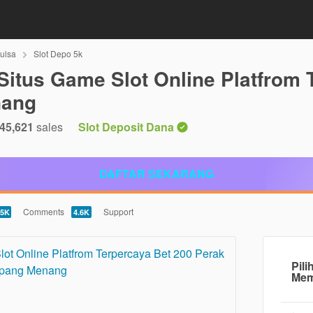
ulsa
Slot Depo 5k
Situs Game Slot Online Platfrom 
nang
45,621
sales
Slot Deposit Dana
DAFTAR SEKARANG
Comments
Support
.5K
4.6K
Pili
Mem
Me