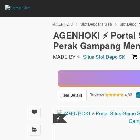
AGENHOKI
Slot Deposit Pulsa
Slot Depo P
AGENHOKI ⚡️ Portal 
Perak Gampang Me
MADE BY 🪡
Situs Slot Depo 5K
4.83
Reviews
4.83
Item Details
1
stars