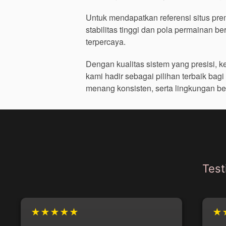
Untuk mendapatkan referensi situs p
stabilitas tinggi dan pola permainan b
terpercaya.
Dengan kualitas sistem yang presisi, 
kami hadir sebagai pilihan terbaik b
menang konsisten, serta lingkungan be
Tes
★★★★★
★★