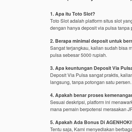
1. Apa itu Toto Slot?
Toto Slot adalah platform situs slot 
dengan hanya deposit via pulsa tanpa
2. Berapa minimal deposit untuk ber
Sangat terjangkau, kalian sudah bisa 
pulsa sebesar 5000 rupiah.
3. Apa keuntungan Deposit Via Puls
Deposit Via Pulsa sangat praktis, kalia
langsung, tanpa potongan satu persen.
4. Apakah benar proses kemenanga
Sesuai deskripsi, platform ini menaw
mana pemain berpotensi merasakan JP
5. Apakah Ada Bonus Di AGENHOKI
Tentu saja, Kami menyediakan berbaga