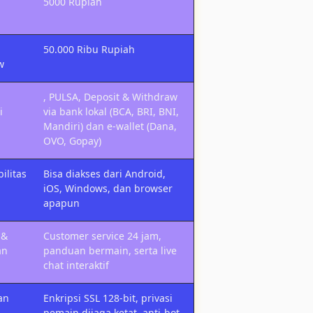
5000 Rupiah
50.000 Ribu Rupiah
w
, PULSA, Deposit & Withdraw
i
via bank lokal (BCA, BRI, BNI,
Mandiri) dan e-wallet (Dana,
OVO, Gopay)
ilitas
Bisa diakses dari Android,
iOS, Windows, dan browser
apapun
 &
Customer service 24 jam,
an
panduan bermain, serta live
chat interaktif
an
Enkripsi SSL 128-bit, privasi
pemain dijaga ketat, anti-bot