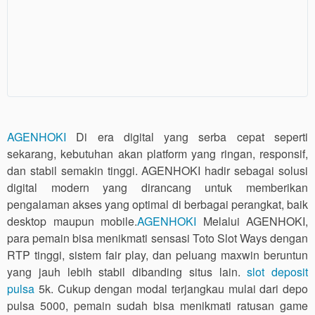
AGENHOKI
Di era digital yang serba cepat seperti
sekarang, kebutuhan akan platform yang ringan, responsif,
dan stabil semakin tinggi. AGENHOKI hadir sebagai solusi
digital modern yang dirancang untuk memberikan
pengalaman akses yang optimal di berbagai perangkat, baik
desktop maupun mobile.
AGENHOKI
Melalui AGENHOKI,
para pemain bisa menikmati sensasi Toto Slot Ways dengan
RTP tinggi, sistem fair play, dan peluang maxwin beruntun
yang jauh lebih stabil dibanding situs lain.
slot deposit
pulsa
5k. Cukup dengan modal terjangkau mulai dari depo
pulsa 5000, pemain sudah bisa menikmati ratusan game