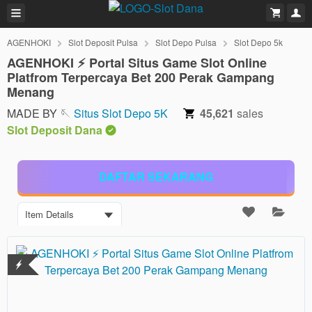
AGENHOKI
Slot Deposit Pulsa
Slot Depo Pulsa
Slot Depo 5k
AGENHOKI ⚡️ Portal Situs Game Slot Online
Platfrom Terpercaya Bet 200 Perak Gampang
Menang
MADE BY 🪡
Situs Slot Depo 5K
45,621
sales
Slot Deposit Dana
DAFTAR SEKARANG
Item Details