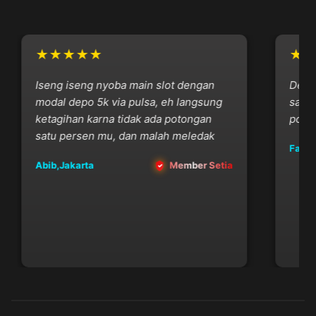
★★★★★
★★
Iseng iseng nyoba main slot dengan
Depo v
modal depo 5k via pulsa, eh langsung
satset
ketagihan karna tidak ada potongan
poton
satu persen mu, dan malah meledak
Fatcat
Abib,Jakarta
Member Setia