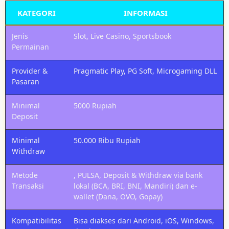
Macau)
KATEGORI
INFORMASI
dengan
Slot
Jenis
Slot, Live Casino, Sportsbook
Dana
Permainan
dan
cashback
menarik.
Provider &
Pragmatic Play, PG Soft, Microgaming DLL
Pasaran
Member
Pilih
Minimal
5000 Rupiah
VIP
Deposit
100.000
Rp
Dapatkan
Minimal
50.000 Ribu Rupiah
layanan
Withdraw
prioritas,
bonus
Metode
, PULSA, Deposit & Withdraw via bank
mingguan,
Transaksi
lokal (BCA, BRI, BNI, Mandiri) dan e-
prediksi
wallet (Dana, OVO, Gopay)
eksklusif,
dan
Kompatibilitas
Bisa diakses dari Android, iOS, Windows,
support