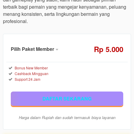
terbaik bagi pemain yang mengejar kenyamanan, peluang
menang konsisten, serta lingkungan bermain yang
profesional.
Rp
5.000
Pilih Paket Member
Member
Aktif
Reguler
Bonus New Member
Cashback Mingguan
5.000
Rp
Support 24 Jam
Nikmati
semua
DAFTAR SEKARANG
pasaran
togel
resmi
Harga dalam Rupiah dan sudah termasuk biaya layanan
(HK,
SGP,
SDY,