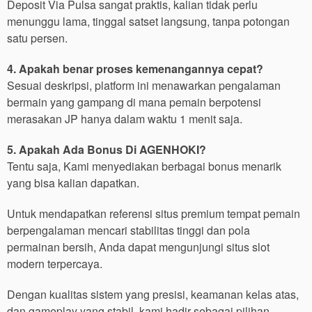
Deposit Via Pulsa sangat praktis, kalian tidak perlu
menunggu lama, tinggal satset langsung, tanpa potongan
satu persen.
4. Apakah benar proses kemenangannya cepat?
Sesuai deskripsi, platform ini menawarkan pengalaman
bermain yang gampang di mana pemain berpotensi
merasakan JP hanya dalam waktu 1 menit saja.
5. Apakah Ada Bonus Di AGENHOKI?
Tentu saja, Kami menyediakan berbagai bonus menarik
yang bisa kalian dapatkan.
Untuk mendapatkan referensi situs premium tempat pemain
berpengalaman mencari stabilitas tinggi dan pola
permainan bersih, Anda dapat mengunjungi situs slot
modern terpercaya.
Dengan kualitas sistem yang presisi, keamanan kelas atas,
dan gameplay yang stabil, kami hadir sebagai pilihan