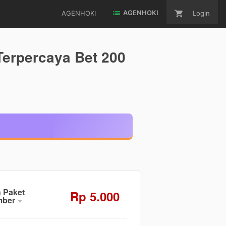
AGENHOKI
AGENHOKI
Login
LNPAY
DAPAY
Terpercaya Bet 200
5000
Via Dana
h Paket
Rp
5.000
ber
5.000
mber Reguler
Aktif
Rp