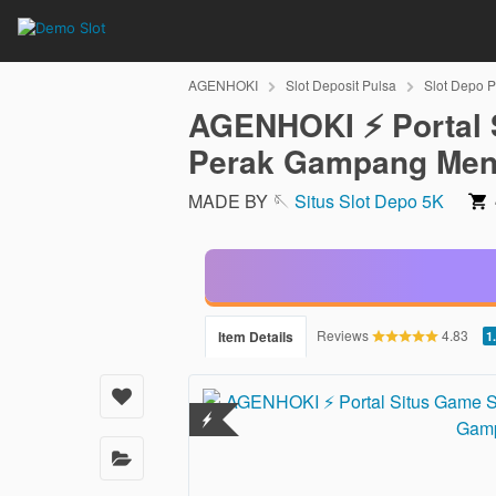
AGENHOKI
Slot Deposit Pulsa
Slot Depo P
AGENHOKI ⚡️ Portal 
Perak Gampang Me
MADE BY 🪡
Situs Slot Depo 5K
4.83
Reviews
4.83
Item Details
1
stars