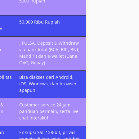
5000 Rupiah
50.000 Ribu Rupiah
w
, PULSA, Deposit & Withdraw
i
via bank lokal (BCA, BRI, BNI,
Mandiri) dan e-wallet (Dana,
OVO, Gopay)
ilitas
Bisa diakses dari Android,
iOS, Windows, dan browser
apapun
 &
Customer service 24 jam,
an
panduan bermain, serta live
chat interaktif
an
Enkripsi SSL 128-bit, privasi
pemain dijaga ketat, anti-bot