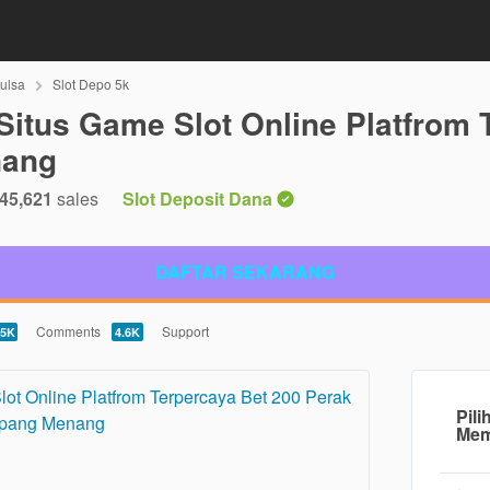
ulsa
Slot Depo 5k
Situs Game Slot Online Platfrom 
nang
45,621
sales
Slot Deposit Dana
DAFTAR SEKARANG
Comments
Support
.5K
4.6K
Pili
Mem
Me