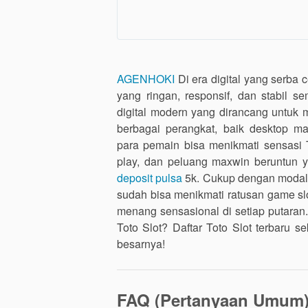
AGENHOKI
Di era digital yang serba 
yang ringan, responsif, dan stabil s
digital modern yang dirancang untuk
berbagai perangkat, baik desktop m
para pemain bisa menikmati sensasi T
play, dan peluang maxwin beruntun ya
deposit pulsa
5k. Cukup dengan modal 
sudah bisa menikmati ratusan game sl
menang sensasional di setiap putaran.
Toto Slot? Daftar Toto Slot terbaru 
besarnya!
FAQ (Pertanyaan Umum