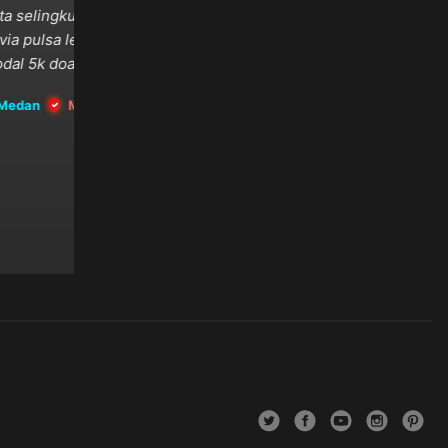
selingkuh, tapi gua
Buat kalian yang ingin modal re
a pulsa lebih praktis
bisa dapet jackpot sampe jutaan,
l 5k doang.
tempatnya, disini sudah di rek
sama orang orang, karna terbuk
edan
Member Setia
membayar dan gacor!
Anna,Medan
Memb