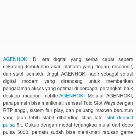
AGENHOKI
Di era digital yang serba cepat seperti
sekarang, kebutuhan akan platform yang ringan, responsif,
dan stabil semakin tinggi. AGENHOKI hadir sebagai solusi
digital modern yang dirancang untuk memberikan
pengalaman akses yang optimal di berbagai perangkat, baik
desktop maupun mobile.
AGENHOKI
Melalui AGENHOKI,
para pemain bisa menikmati sensasi Toto Slot Ways dengan
RTP tinggi, sistem fair play, dan peluang maxwin beruntun
yang jauh lebih stabil dibanding situs lain.
slot deposit
pulsa
5k. Cukup dengan modal terjangkau mulai dari depo
pulsa 5000, pemain sudah bisa menikmati ratusan game