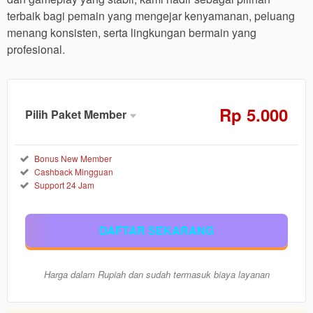
terbaik bagi pemain yang mengejar kenyamanan, peluang
menang konsisten, serta lingkungan bermain yang
profesional.
Rp
5.000
Pilih Paket Member
Member
Aktif
Reguler
Bonus New Member
Cashback Mingguan
5.000
Rp
Support 24 Jam
Nikmati
semua
DAFTAR SEKARANG
pasaran
togel
resmi
Harga dalam Rupiah dan sudah termasuk biaya layanan
(HK,
SGP,
SDY,