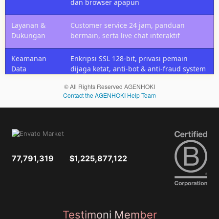
dan browser apapun
khusus
dari tim
Layanan &
Customer service 24 jam, panduan
SlotPulsa.
Dukungan
bermain, serta live chat interaktif
Keamanan
Enkripsi SSL 128-bit, privasi pemain
Data
dijaga ketat, anti-bot & anti-fraud system
© All Rights Reserved AGENHOKI
Contact the AGENHOKI Help Team
77,791,319
$1,225,877,122
Testimoni Member