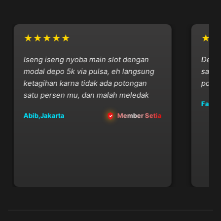
★★★★★
★★
Iseng iseng nyoba main slot dengan
Depo v
modal depo 5k via pulsa, eh langsung
satset
ketagihan karna tidak ada potongan
potong
satu persen mu, dan malah meledak
Fatcat
Abib,Jakarta
Member Setia